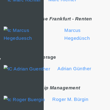
Spezialisten Börse Frankfurt - Renten
Marcus
Hegedüsch
Derivatives Brokerage
y
Adrian Günther
Client Relationship Management
Roger M. Bürgin