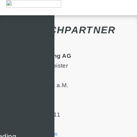
ANSPRECHPARTNER
Wolfgang Steubing AG​
Wertpapierdienstleister
Goethestraße 29
D-60313 Frankfurt a.M.
T +49 69 297-160
F +49 69 297-16111
info@steubing.com
ading