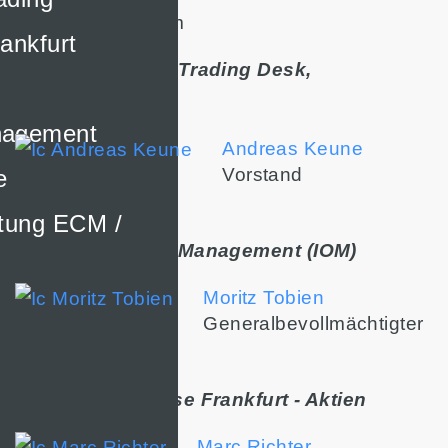
www.steubing.com
ankfurt
Trading, Service Trading Desk,
Haftungsdach
nagement
Andreas Keune
Vorstand
e
ltung ECM /
Integrated Order Management (IOM)
Moritz Tobien
Generalbevollmächtigter
Spezialisten Börse Frankfurt - Aktien
Marc Richter